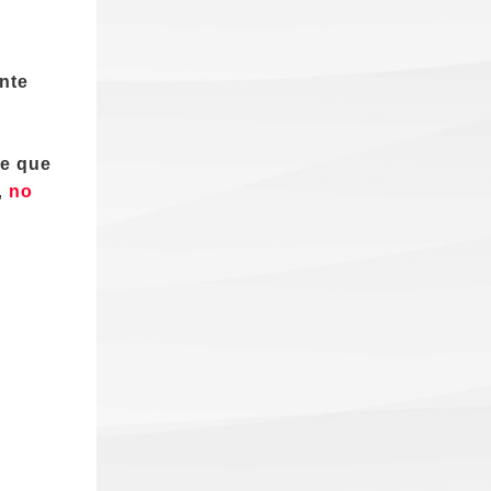
nte
te que
),
no