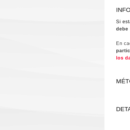
INF
Si es
debe 
En ca
parti
los d
MÉT
DET